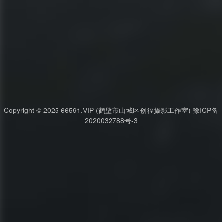
Copyright © 2025 66591.VIP (鹤壁市山城区创福摄影工作室)
豫ICP备
2020032788号-3